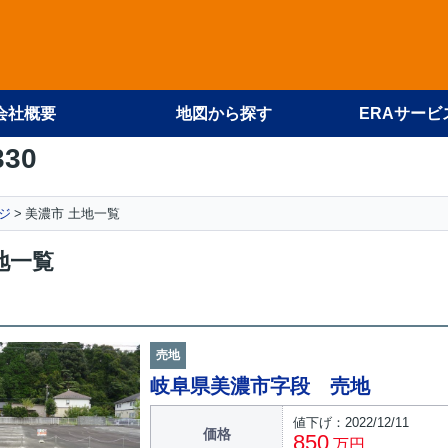
会社概要
地図から探す
ERAサービ
330
ジ
美濃市 土地一覧
地一覧
売地
岐阜県美濃市字段 売地
値下げ：2022/12/11
価格
850
万円