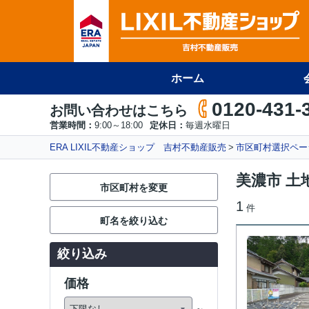
ホーム
0120-431-
お問い合わせはこちら
営業時間：
9:00～18:00
定休日：
毎週水曜日
ERA LIXIL不動産ショップ 吉村不動産販売
市区町村選択ペー
美濃市 土
市区町村を変更
1
件
町名を絞り込む
絞り込み
価格