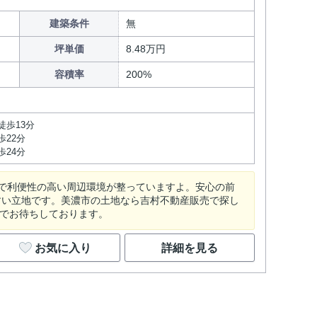
建築条件
無
坪単価
8.48万円
容積率
200%
徒歩13分
歩22分
歩24分
で利便性の高い周辺環境が整っていますよ。安心の前
すい立地です。美濃市の土地なら吉村不動産販売で探し
comまでお待ちしております。
お気に入り
詳細を見る