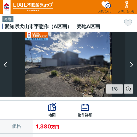
0
お気に入り
お問い合わせ
売地
愛知県犬山市字惣作（A区画） 売地A区画
1
/
8
地図
物件詳細
価格
1,380
万円