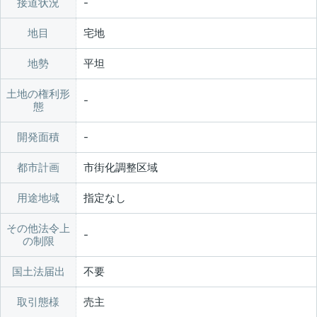
接道状況
地目
宅地
地勢
平坦
土地の権利形
態
開発面積
都市計画
市街化調整区域
用途地域
指定なし
その他法令上
の制限
国土法届出
不要
取引態様
売主