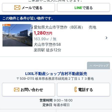
メールで送る
LINE
で送る
この物件と条件が近い物件です。
愛知県犬山市字惣作（B区画） 売地
1,280
万円
163.99㎡ / 無
犬山市
字惣作
58
楽田駅 徒歩12分
ページトップ
LIXIL不動産ショップ吉村不動産販売
〒509-0115 岐阜県各務原市緑苑南２丁目１７３番地
お問い合わせ
電話する
営業時間
9:00～18:00
定休日
毎週水曜日