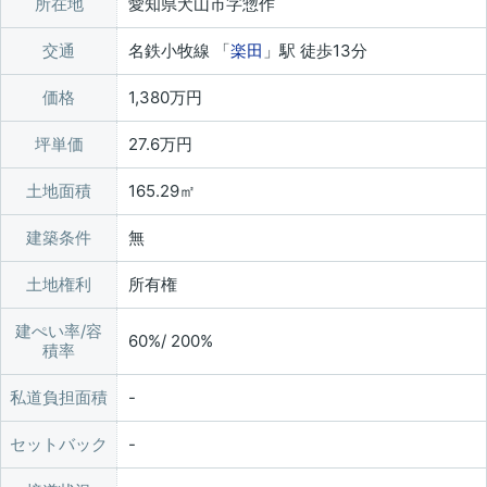
所在地
愛知県犬山市字惣作
交通
名鉄小牧線 「
楽田
」駅 徒歩13分
価格
1,380万円
坪単価
27.6万円
土地面積
165.29㎡
建築条件
無
土地権利
所有権
建ぺい率/容
60%/ 200%
積率
私道負担面積
セットバック