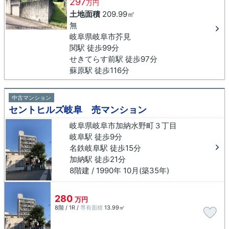
297
万円
土地面積
209.99㎡
無
岐阜県岐阜市芥見
関駅 徒歩99分
せきてらす前駅 徒歩97分
蘇原駅 徒歩116分
中古マンション
セントヒルズ岐阜 売マンション
岐阜県岐阜市加納水野町３丁目
岐阜駅 徒歩9分
名鉄岐阜駅 徒歩15分
加納駅 徒歩21分
8階建 / 1990年 10月(築35年)
280
万円
8階 / 1R /
専有面積
13.99㎡