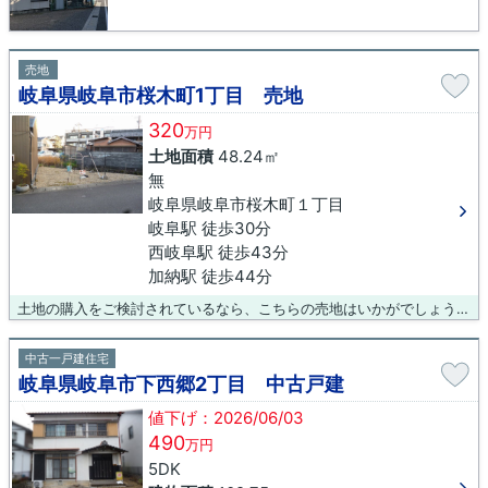
売地
岐阜県岐阜市桜木町1丁目 売地
320
万円
土地面積
48.24㎡
無
岐阜県岐阜市桜木町１丁目
岐阜駅 徒歩30分
西岐阜駅 徒歩43分
加納駅 徒歩44分
土地の購入をご検討されているなら、こちらの売地はいかがでしょうか。平坦地なので、買い物のときの道のりで負担抑えることができますよ。土地探しでお困りなら、吉村不動産販売までお問い合わせください。0120-431-330にてお待ちしております。
中古一戸建住宅
岐阜県岐阜市下西郷2丁目 中古戸建
値下げ：2026/06/03
490
万円
5DK