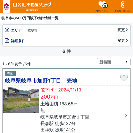
0
お気に入り
お問い合わせ
岐阜市の500万円以下物件情報一覧
変更
エリア
岐阜市
変更
詳細条件
6
件
1～6件表示 /6件
売地
岐阜県岐阜市加野1丁目 売地
値下げ：2024/11/13
200
万円
土地面積
188.65㎡
無
岐阜県岐阜市加野１丁目
長森駅 徒歩127分
田神駅 徒歩141分