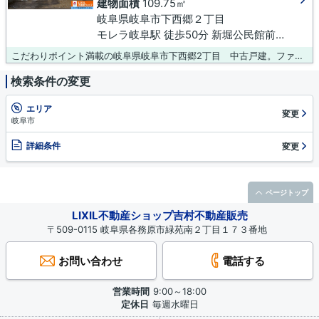
建物面積
109.75㎡
岐阜県岐阜市下西郷２丁目
モレラ岐阜駅 徒歩50分 新堀公民館前下車 徒歩2分
こだわりポイント満載の岐阜県岐阜市下西郷2丁目 中古戸建。ファミリーマート 岐阜下西郷店まで徒歩4分と近場にコンビニがあるのもポイント。南側の道路に面している物件です。こちらは中古の戸建て物件です。吉村不動産販売株式会社で不動産を購入するのであれば、岐阜市エリアがお勧めです。気になる点等があれば、0120-431-330までご質問下さい。
検索条件の変更
エリア
変更
岐阜市
詳細条件
変更
ページトップ
LIXIL不動産ショップ吉村不動産販売
〒509-0115 岐阜県各務原市緑苑南２丁目１７３番地
お問い合わせ
電話する
営業時間
9:00～18:00
定休日
毎週水曜日