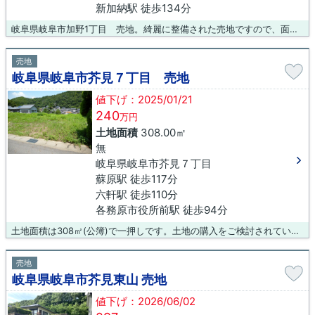
新加納駅 徒歩134分
岐阜県岐阜市加野1丁目 売地。綺麗に整備された売地ですので、面倒な手入れなど必要ありません。不動産を高山本線長森周辺で探すなら、地域密着の当社にぜひお任せください。Eメールでのお問い合わせはinfo@yoshimurafudousan.comまでよろしくお願いします。
売地
岐阜県岐阜市芥見７丁目 売地
値下げ：2025/01/21
240
万円
土地面積
308.00㎡
無
岐阜県岐阜市芥見７丁目
蘇原駅 徒歩117分
六軒駅 徒歩110分
各務原市役所前駅 徒歩94分
土地面積は308㎡(公簿)で一押しです。土地の購入をご検討されているなら、ニーズも高いこちらの売地はいかがでしょうか。南側の道路に面しているのでとても日当たりが良いです。土地探しはタイミングだと言われています。ベストタイミングを逃さないためにも、気になる土地が見つかりましたら是非お問い合わせください。
売地
岐阜県岐阜市芥見東山 売地
値下げ：2026/06/02