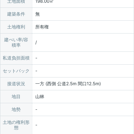
土地面積
198.00㎡
建築条件
無
土地権利
所有権
建ぺい率/容
/
積率
私道負担面積
セットバック
接道状況
一方 (西側 公道2.5m 間口12.5m)
地目
山林
地勢
土地の権利形
態