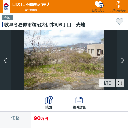
0
お気に入り
お問い合わせ
売地
岐阜各務原市鵜沼大伊木町6丁目 売地
1
/
16
地図
物件詳細
価格
90
万円