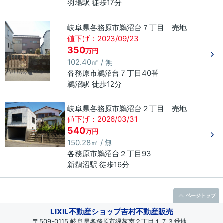
羽場駅 徒歩17分
岐阜県各務原市鵜沼台７丁目 売地
値下げ：2023/09/23
350
万円
102.40㎡ / 無
各務原市
鵜沼台
７丁目
40番
鵜沼駅 徒歩12分
岐阜県各務原市鵜沼台２丁目 売地
値下げ：2026/03/31
540
万円
150.28㎡ / 無
各務原市
鵜沼台
２丁目
93
新鵜沼駅 徒歩16分
ページトップ
LIXIL不動産ショップ吉村不動産販売
〒509-0115 岐阜県各務原市緑苑南２丁目１７３番地