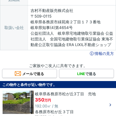
吉村不動産販売株式会社
〒509-0115
岐阜県各務原市緑苑南２丁目１７３番地
取扱い会社
岐阜県知事(4)第4654号
公益社団法人 岐阜県宅地建物取引業協会 公益
社団法人 全国宅地建物取引業保証協会 東海不
動産公正取引協議会 ERA LIXIL不動産ショップ
情報の見方
ご家族やご友人に共有できます。
メールで送る
LINE
で送る
この物件と条件が近い物件です。
岐阜県各務原市松が丘3丁目 売地
350
万円
192.00㎡ / 無
各務原市
松が丘
３丁目