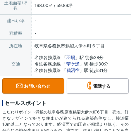
土地面積/坪
198.00㎡ / 59.89坪
数
建ぺい率
容積率
所在地
岐阜県各務原市鵜沼大伊木町６丁目
名鉄各務原線 「
羽場
」駅 徒歩28分
交通
名鉄各務原線 「
苧ケ瀬
」駅 徒歩30分
名鉄各務原線 「
鵜沼宿
」駅 徒歩31分
お問い合わせ
電話する
セールスポイント
こだわりポイント満載の岐阜各務原市鵜沼大伊木町6丁目 売地。好
きなデザインで好きな住まいが建てられる建築条件なし。接道幅
10m以上となっております。経済面での圧迫が相場より低く、その
分心に余裕が生まれる90万円の土地です。住まい探しのことなら当