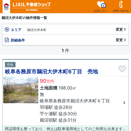
0
お気に入り
お問い合わせ
鵜沼大伊木町の物件情報一覧
変更
エリア
鵜沼大伊木町
変更
詳細条件
1
件
売地
岐阜各務原市鵜沼大伊木町6丁目 売地
90
万円
土地面積
198.00㎡
無
岐阜県各務原市鵜沼大伊木町６丁目
羽場駅 徒歩28分
苧ケ瀬駅 徒歩30分
鵜沼宿駅 徒歩31分
周辺環境も整っており、例えば駐車場用地としてのご利用も出来ます。売地をお探しの方には、こちらの売地はいかがでしょうか。土地面積は198㎡(公簿)でイチオシ。接道幅が10m以上あると利便性が高いです。土地を各務原市で見つけませんか。各務原市でお気に召す土地がありましたら、0120-431-330、またはinfo@yoshimurafudousan.comにご連絡下さいませ。