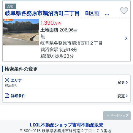
売地
岐阜県各務原市鵜沼西町二丁目 B区画 売地
1,390
万円
土地面積
206.96㎡
無
岐阜県各務原市鵜沼西町２丁目
鵜沼宿駅 徒歩18分
鵜沼駅 徒歩23分
検索条件の変更
エリア
変更
鵜沼西町
詳細条件
変更
ページトップ
LIXIL不動産ショップ吉村不動産販売
〒509-0115 岐阜県各務原市緑苑南２丁目１７３番地