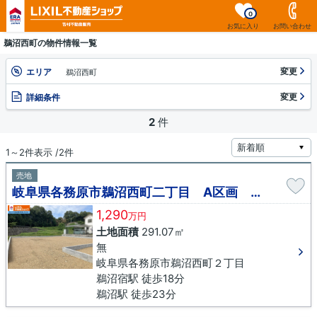
0
お気に入り
お問い合わせ
鵜沼西町の物件情報一覧
変更
エリア
鵜沼西町
変更
詳細条件
2
件
1～2件表示 /2件
売地
岐阜県各務原市鵜沼西町二丁目 A区画 売地
1,290
万円
土地面積
291.07㎡
無
岐阜県各務原市鵜沼西町２丁目
鵜沼宿駅 徒歩18分
鵜沼駅 徒歩23分