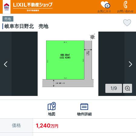
0
お気に入り
お問い合わせ
売地
岐阜市日野北 売地
1
/
9
地図
物件詳細
価格
1,240
万円