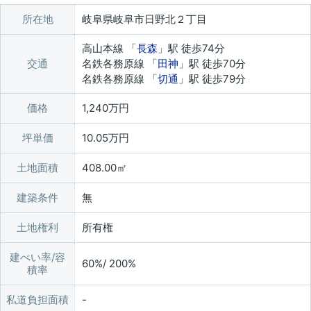
所在地
岐阜県岐阜市日野北２丁目
高山本線 「
長森
」駅 徒歩74分
交通
名鉄各務原線 「
田神
」駅 徒歩70分
名鉄各務原線 「
切通
」駅 徒歩79分
価格
1,240万円
坪単価
10.05万円
土地面積
408.00㎡
建築条件
無
土地権利
所有権
建ぺい率/容
60%/ 200%
積率
私道負担面積