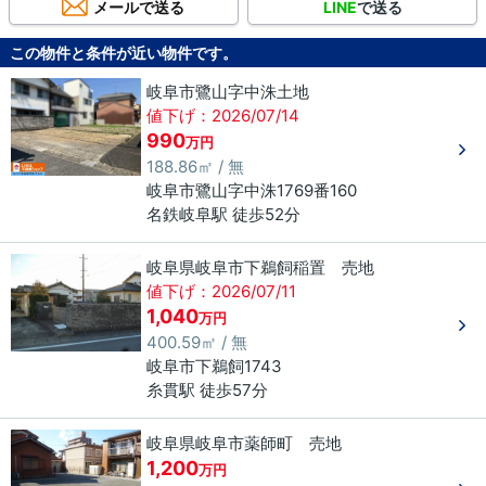
メールで送る
LINE
で送る
この物件と条件が近い物件です。
岐阜市鷺山字中洙土地
値下げ：2026/07/14
990
万円
188.86㎡ / 無
岐阜市
鷺山
字中洙
1769番160
名鉄岐阜駅 徒歩52分
岐阜県岐阜市下鵜飼稲置 売地
値下げ：2026/07/11
1,040
万円
400.59㎡ / 無
岐阜市
下鵜飼
1743
糸貫駅 徒歩57分
岐阜県岐阜市薬師町 売地
1,200
万円