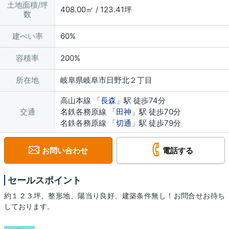
土地面積/坪
408.00㎡ / 123.41坪
数
建ぺい率
60%
容積率
200%
所在地
岐阜県岐阜市日野北２丁目
高山本線 「
長森
」駅 徒歩74分
交通
名鉄各務原線 「
田神
」駅 徒歩70分
名鉄各務原線 「
切通
」駅 徒歩79分
お問い合わせ
電話する
セールスポイント
約１２３坪、整形地、陽当り良好、建築条件無し！お問合せお待ち
しております。