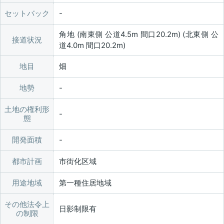
セットバック
角地 (南東側 公道4.5m 間口20.2m) (北東側 公
接道状況
道4.0m 間口20.2m)
地目
畑
地勢
土地の権利形
態
開発面積
都市計画
市街化区域
用途地域
第一種住居地域
その他法令上
日影制限有
の制限