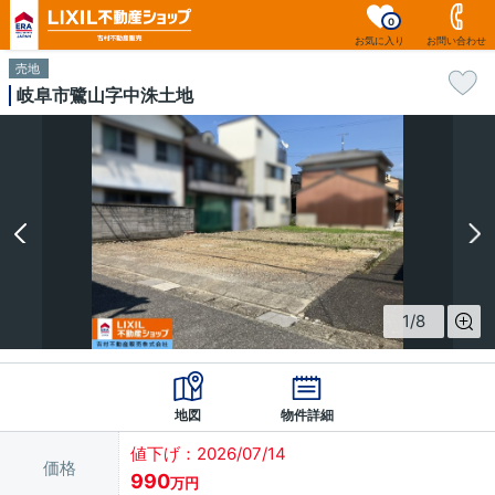
0
お気に入り
お問い合わせ
売地
岐阜市鷺山字中洙土地
1
/
8
地図
物件詳細
値下げ：2026/07/14
価格
990
万円