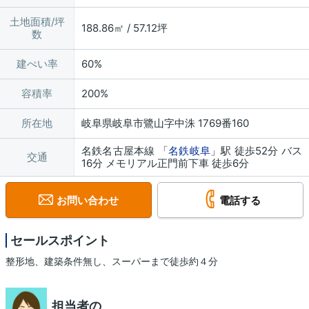
土地面積/坪
188.86㎡ / 57.12坪
数
建ぺい率
60%
容積率
200%
所在地
岐阜県岐阜市鷺山字中洙 1769番160
名鉄名古屋本線 「
名鉄岐阜
」駅 徒歩52分 バス
交通
16分 メモリアル正門前下車 徒歩6分
お問い合わせ
電話する
セールスポイント
整形地、建築条件無し、スーパーまで徒歩約４分
担当者の