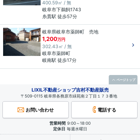
400.59㎡ / 無
岐阜市
下鵜飼
1743
糸貫駅 徒歩57分
岐阜県岐阜市薬師町 売地
1,200
万円
302.43㎡ / 無
岐阜市
薬師町
岐南駅 徒歩17分
ページトップ
LIXIL不動産ショップ吉村不動産販売
〒509-0115 岐阜県各務原市緑苑南２丁目１７３番地
お問い合わせ
電話する
営業時間
9:00～18:00
定休日
毎週水曜日