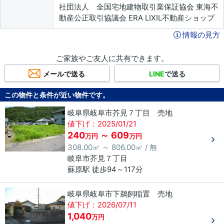
社団法人 全国宅地建物取引業保証協会 東海不
動産公正取引協議会 ERA LIXIL不動産ショップ
情報の見方
ご家族やご友人に共有できます。
メールで送る
LINE
で送る
この物件と条件が近い物件です。
岐阜県岐阜市芥見７丁目 売地
値下げ：2025/01/21
240
～ 609
万円
万円
308.00㎡ ～ 806.00㎡ / 無
岐阜市
芥見
７丁目
蘇原駅 徒歩94～117分
岐阜県岐阜市下鵜飼稲置 売地
値下げ：2026/07/11
1,040
万円