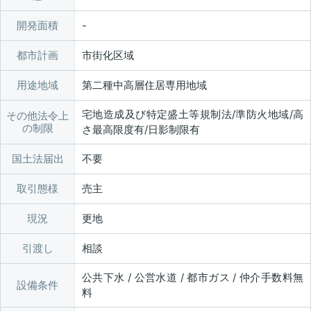
開発面積
都市計画
市街化区域
用途地域
第二種中高層住居専用地域
宅地造成及び特定盛土等規制法/準防火地域/高
その他法令上
の制限
さ最高限度有/日影制限有
国土法届出
不要
取引態様
売主
現況
更地
引渡し
相談
公共下水 / 公営水道 / 都市ガス / 仲介手数料無
設備条件
料