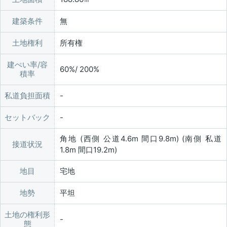
建築条件
無
土地権利
所有権
建ぺい率/容
60%/ 200%
積率
私道負担面積
セットバック
角地 (西側 公道4.6m 間口9.8m) (南側 私道
接道状況
1.8m 間口19.2m)
地目
宅地
地勢
平坦
土地の権利形
態