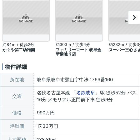
約84ｍ / 徒歩2分
約303ｍ / 徒歩4分
約232ｍ / 徒歩
かぐや第二幼稚園
ファミリーマート 岐阜金
スーパー三心さ
華橋通り店
物件詳細
所在地
岐阜県岐阜市鷺山字中洙 1769番160
名鉄名古屋本線 「
名鉄岐阜
」駅 徒歩52分 バス
交通
16分 メモリアル正門前下車 徒歩6分
価格
990万円
坪単価
17.33万円
土地面積
188.86㎡