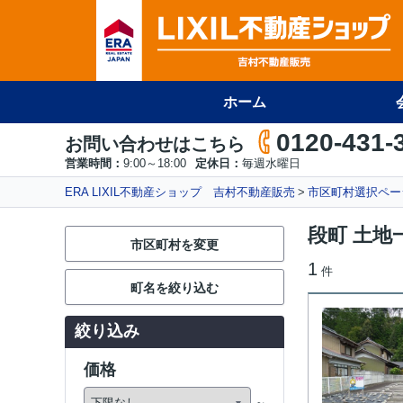
ホーム
0120-431-
お問い合わせはこちら
営業時間：
9:00～18:00
定休日：
毎週水曜日
ERA LIXIL不動産ショップ 吉村不動産販売
市区町村選択ペー
段町 土地
市区町村を変更
1
件
町名を絞り込む
絞り込み
価格