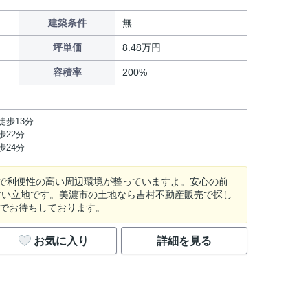
建築条件
無
坪単価
8.48万円
容積率
200%
徒歩13分
歩22分
歩24分
で利便性の高い周辺環境が整っていますよ。安心の前
すい立地です。美濃市の土地なら吉村不動産販売で探し
comまでお待ちしております。
お気に入り
詳細を見る