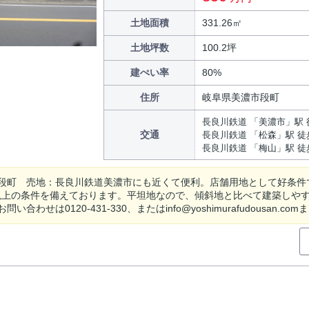
土地面積
331.26㎡
土地坪数
100.2坪
建ぺい率
80%
住所
岐阜県美濃市段町
長良川鉄道 「美濃市」駅 
交通
長良川鉄道 「松森」駅 徒
長良川鉄道 「梅山」駅 徒
段町 売地：長良川鉄道美濃市にも近くて便利。店舗用地として好条件
以上の条件を備えております。平坦地なので、傾斜地と比べて建築しや
い合わせは0120-431-330、またはinfo@yoshimurafudousan.