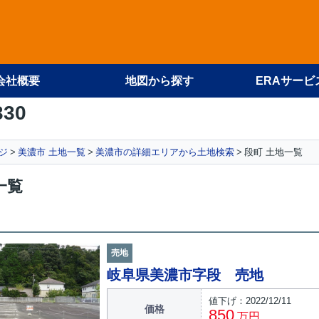
会社概要
地図から探す
ERAサービ
330
ジ
美濃市 土地一覧
美濃市の詳細エリアから土地検索
段町 土地一覧
一覧
売地
岐阜県美濃市字段 売地
値下げ：2022/12/11
価格
850
万円