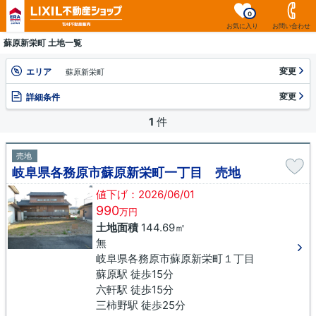
0
お気に入り
お問い合わせ
蘇原新栄町 土地一覧
変更
エリア
蘇原新栄町
変更
詳細条件
1
件
売地
岐阜県各務原市蘇原新栄町一丁目 売地
値下げ：2026/06/01
990
万円
土地面積
144.69㎡
無
岐阜県各務原市蘇原新栄町１丁目
蘇原駅 徒歩15分
六軒駅 徒歩15分
三柿野駅 徒歩25分