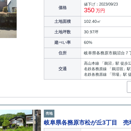
値下げ：2023/09/23
価格
350
万円
土地面積
102.40㎡
土地坪数
30.97坪
建ぺい率
60%
住所
岐阜県各務原市鵜沼台７
高山本線 「鵜沼」駅 徒歩1
交通
名鉄各務原線 「鵜沼宿」駅 
名鉄各務原線 「羽場」駅 徒
売地
岐阜県各務原市松が丘3丁目 売