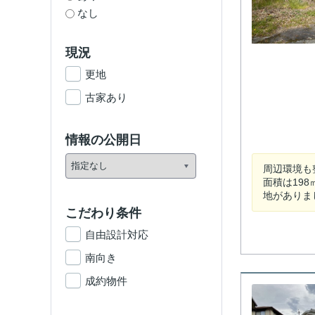
なし
現況
更地
古家あり
情報の公開日
周辺環境も
面積は19
地がありました
こだわり条件
自由設計対応
南向き
成約物件