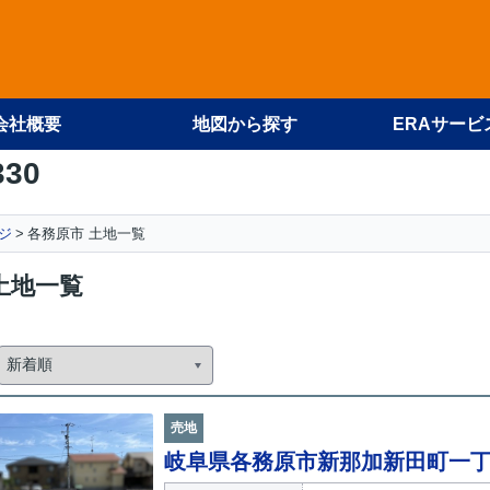
会社概要
地図から探す
ERAサービ
330
ジ
各務原市 土地一覧
土地一覧
売地
岐阜県各務原市新那加新田町一丁