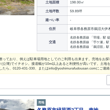
土地面積
198.00㎡
土地坪数
59.89坪
建ぺい率
住所
岐阜県各務原市鵜沼大伊
名鉄各務原線 「羽場」駅 徒
交通
名鉄各務原線 「苧ケ瀬」駅 
名鉄各務原線 「鵜沼宿」駅 
整っており、例えば駐車場用地としてのご利用も出来ます。売地をお探
8㎡(公簿)でイチオシ。接道幅が10m以上あると利便性が高いです。土
ら、0120-431-330、またはinfo@yoshimurafudousan.comに
売地