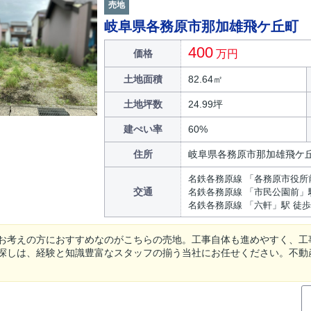
売地
岐阜県各務原市那加雄飛ケ丘町
400
価格
万円
土地面積
82.64㎡
土地坪数
24.99坪
建ぺい率
60%
住所
岐阜県各務原市那加雄飛ケ
名鉄各務原線 「各務原市役所
交通
名鉄各務原線 「市民公園前」駅
名鉄各務原線 「六軒」駅 徒歩
お考えの方におすすめなのがこちらの売地。工事自体も進めやすく、工
探しは、経験と知識豊富なスタッフの揃う当社にお任せください。不動