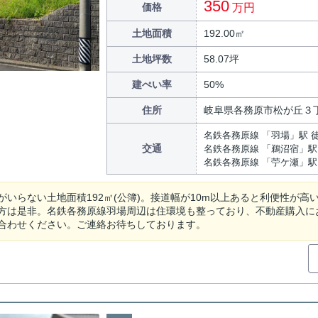
350
価格
万円
土地面積
192.00㎡
土地坪数
58.07坪
建ぺい率
50%
住所
岐阜県各務原市松が丘３
名鉄各務原線 「羽場」駅 徒
交通
名鉄各務原線 「鵜沼宿」駅 
名鉄各務原線 「苧ケ瀬」駅 
がいらない土地面積192㎡(公簿)。接道幅が10m以上あると利便性が
方は是非。名鉄各務原線羽場周辺は住環境も整っており、不動産購入に
合わせください。ご連絡お待ちしております。