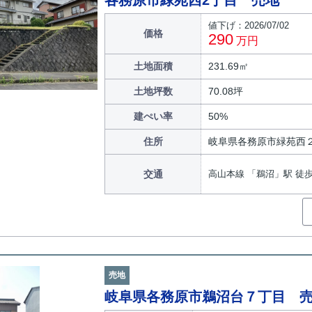
各務原市緑苑西2丁目 売地
値下げ：2026/07/02
価格
290
万円
土地面積
231.69㎡
土地坪数
70.08坪
建ぺい率
50%
住所
岐阜県各務原市緑苑西
交通
高山本線 「鵜沼」駅 徒歩
売地
岐阜県各務原市鵜沼台７丁目 