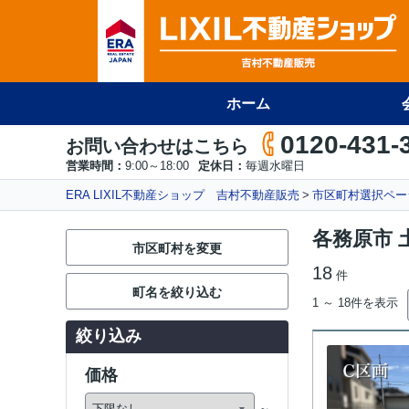
ホーム
0120-431-
お問い合わせはこちら
営業時間：
9:00～18:00
定休日：
毎週水曜日
ERA LIXIL不動産ショップ 吉村不動産販売
市区町村選択ペー
各務原市 
市区町村を変更
18
件
町名を絞り込む
1 ～ 18件を表示
絞り込み
価格