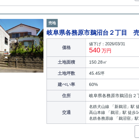
売地
岐阜県各務原市鵜沼台２丁目 
値下げ：2026/03/31
価格
540
万円
土地面積
150.28㎡
土地坪数
45.45坪
建ぺい率
60%
住所
岐阜県各務原市鵜沼台２
名鉄犬山線 「新鵜沼」駅 徒
交通
高山本線 「鵜沼」駅 徒歩1
名鉄各務原線 「鵜沼宿」駅 