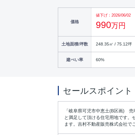
値下げ：2026/06/02
価格
990
万円
土地面積/坪数
248.35㎡ / 75.12坪
建ぺい率
60%
セールスポイント
「岐阜県可児市中恵土(B区画) 
と満足して頂ける住宅用地です。ぜひご覧
ます。吉村不動産販売株式会社で