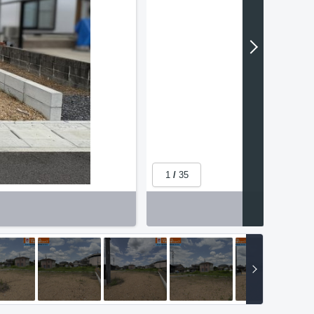
1
/
35