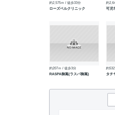
約2,575ｍ / 徒歩33分
約2,6
ローズベルクリニック
可児
約207ｍ / 徒歩3分
約532
RASPA御嵩(ラスパ御嵩)
タチ