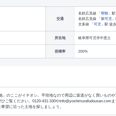
名鉄広見線 「
明智
」駅
交通
名鉄広見線 「
新可児
」
太多線 「
可児
」駅 徒歩
所在地
岐阜県可児市中恵土
容積率
200%
売地」のここがイチオシ。平坦地なので周辺に坂道がなく買いもの
ください。0120-431-330やinfo@yoshimurafudous
ご希望に沿った土地を探しましょう。