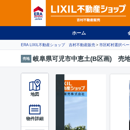
ホーム
ERA LIXIL不動産ショップ 吉村不動産販売
市区町村選択ペー
岐阜県可児市中恵土(B区画) 売
売地
地図
物件詳細