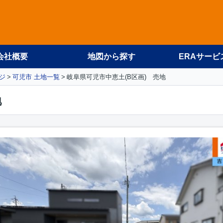
会社概要
地図から探す
ERAサービ
ジ
可児市 土地一覧
岐阜県可児市中恵土(B区画) 売地
地