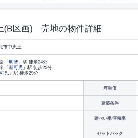
(B区画) 売地の物件詳細
児市中恵土
線 「
明智
」駅 徒歩24分
線 「
新可児
」駅 徒歩29分
可児
」駅 徒歩29分
坪単価
建築条件
建ぺい率/容積率
セットバック