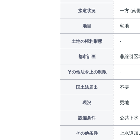
一方 (南側
接道状況
宅地
地目
土地の権利形態
非線引区
都市計画
その他法令上の制限
不要
国土法届出
更地
現況
公共下水 
設備条件
上水道加入
その他条件