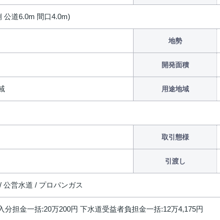
 公道6.0m 間口4.0m)
地勢
開発面積
域
用途地域
取引態様
引渡し
/ 公営水道 / プロパンガス
分担金一括:20万200円 下水道受益者負担金一括:12万4,175円