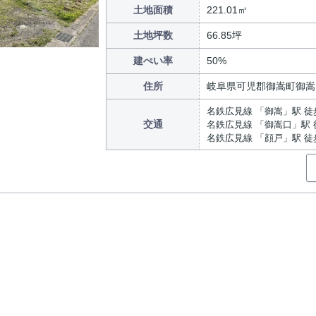
土地面積
221.01㎡
土地坪数
66.85坪
建ぺい率
50%
住所
岐阜県可児郡御嵩町御嵩
名鉄広見線 「御嵩」駅 徒
交通
名鉄広見線 「御嵩口」駅 
名鉄広見線 「顔戸」駅 徒