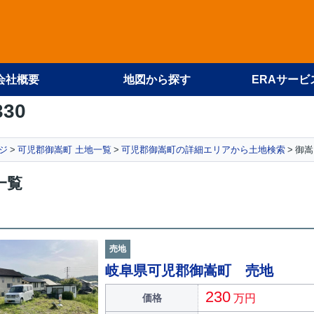
会社概要
地図から探す
ERAサービ
330
ジ
可児郡御嵩町 土地一覧
可児郡御嵩町の詳細エリアから土地検索
御嵩
一覧
売地
岐阜県可児郡御嵩町 売地
230
価格
万円