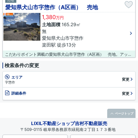
売地
愛知県犬山市字惣作（A区画） 売地
1,380
万円
土地面積
165.29㎡
無
愛知県犬山市字惣作
楽田駅 徒歩13分
こだわりポイント満載の愛知県犬山市字惣作（A区画） 売地。アップダウンの少ない平坦地です。土地購入をお考えの方に好条件の売地が多数あります。犬山市で土地を探すなら、info@yoshimurafudousan.comからお問い合わせください。吉村不動産販売株式会社では、お電話でのお問い合わせも0120-431-330まで承っております。
検索条件の変更
エリア
変更
字惣作
詳細条件
変更
ページトップ
LIXIL不動産ショップ吉村不動産販売
〒509-0115 岐阜県各務原市緑苑南２丁目１７３番地