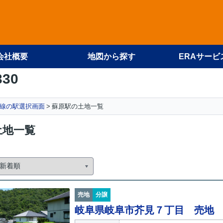
会社概要
地図から探す
ERAサービ
330
線の駅選択画面
蘇原駅の土地一覧
土地一覧
売地
分譲
岐阜県岐阜市芥見７丁目 売地