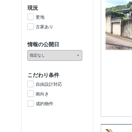
現況
更地
古家あり
情報の公開日
こだわり条件
自由設計対応
南向き
成約物件