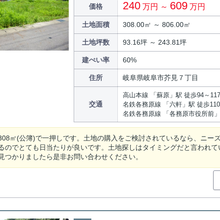
240
609
価格
万円 ～
万円
土地面積
308.00㎡ ～ 806.00㎡
土地坪数
93.16坪 ～ 243.81坪
建ぺい率
60%
住所
岐阜県岐阜市芥見７丁目
高山本線 「蘇原」駅 徒歩94～11
交通
名鉄各務原線 「六軒」駅 徒歩11
名鉄各務原線 「各務原市役所前」
308㎡(公簿)で一押しです。土地の購入をご検討されているなら、ニ
るのでとても日当たりが良いです。土地探しはタイミングだと言われて
見つかりましたら是非お問い合わせください。