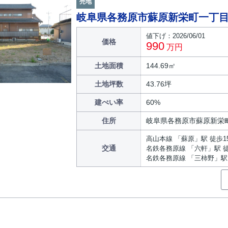
売地
岐阜県各務原市蘇原新栄町一丁
値下げ：2026/06/01
価格
990
万円
土地面積
144.69㎡
土地坪数
43.76坪
建ぺい率
60%
住所
岐阜県各務原市蘇原新栄
高山本線 「蘇原」駅 徒歩1
交通
名鉄各務原線 「六軒」駅 徒
名鉄各務原線 「三柿野」駅 