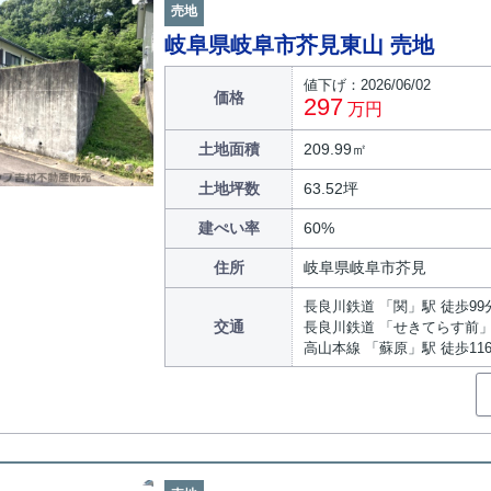
売地
岐阜県岐阜市芥見東山 売地
値下げ：2026/06/02
価格
297
万円
土地面積
209.99㎡
土地坪数
63.52坪
建ぺい率
60%
住所
岐阜県岐阜市芥見
長良川鉄道 「関」駅 徒歩99
交通
長良川鉄道 「せきてらす前」
高山本線 「蘇原」駅 徒歩11