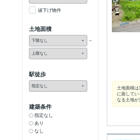
値下げ物件
土地面積
駅徒歩
土地面積は
に面してい
なる土地が
建築条件
指定なし
あり
なし