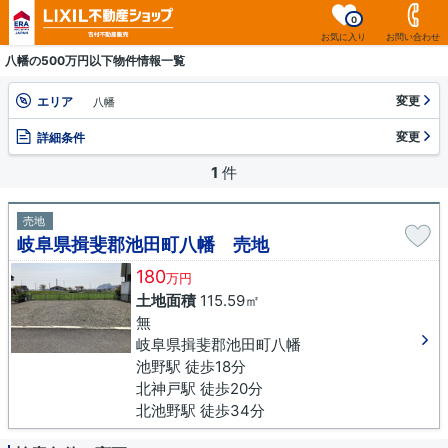
0
お気に入り
お問い合わせ
八幡の500万円以下物件情報一覧
変更
エリア
八幡
変更
詳細条件
1
件
売地
岐阜県揖斐郡池田町八幡 売地
180
万円
土地面積
115.59㎡
無
岐阜県揖斐郡池田町八幡
池野駅 徒歩18分
北神戸駅 徒歩20分
北池野駅 徒歩34分