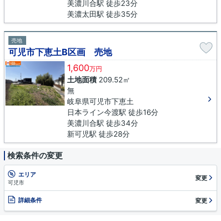
美濃川合駅 徒歩23分
美濃太田駅 徒歩35分
売地
可児市下恵土B区画 売地
1,600
万円
土地面積
209.52㎡
無
岐阜県可児市下恵土
日本ライン今渡駅 徒歩16分
美濃川合駅 徒歩34分
新可児駅 徒歩28分
検索条件の変更
エリア
変更
可児市
詳細条件
変更