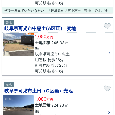
可児駅 徒歩29分
ぜひ一度見ていただきたい、「岐阜県可児市中恵土 売地」です。徒歩34分の場所に可児市立今渡南小学校があります。平坦地なので、擁壁・造成費用を削減できます。土地購入をお考えの方にイチオシの売地がこちらです。元気なスタッフが自慢の吉村不動産販売株式会社がお客様の不動産探しを全力サポートいたします。ぜひお気軽に0120-431-330までお問い合わせください。
売地
岐阜県可児市中恵土(A区画) 売地
1,050
万円
土地面積
245.33㎡
無
岐阜県可児市中恵土
明智駅 徒歩26分
新可児駅 徒歩28分
可児駅 徒歩28分
売地
岐阜県可児市土田（C区画）売地
1,080
万円
土地面積
224.23㎡
無