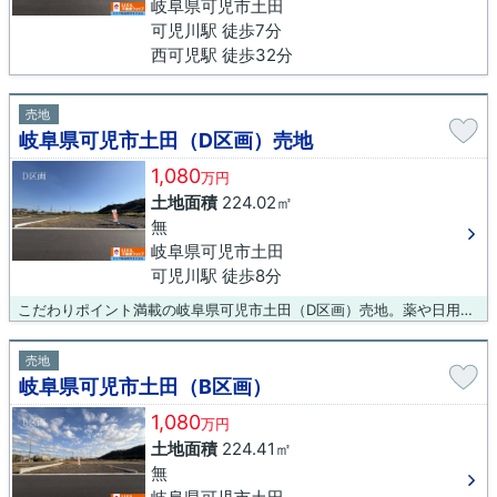
岐阜県可児市土田
可児川駅 徒歩7分
西可児駅 徒歩32分
売地
岐阜県可児市土田（D区画）売地
1,080
万円
土地面積
224.02㎡
無
岐阜県可児市土田
可児川駅 徒歩8分
こだわりポイント満載の岐阜県可児市土田（D区画）売地。薬や日用品を買うのに便利なV・drug 可児薬局まで、448mです。買い物の際の道のりも楽になりやすい平坦地です。売地をお探しの方に、こちらの土地はイチオシです。お客様にご満足いただけるよう、吉村不動産販売株式会社は全力で不動産探しのサポートをしてまいります。お気軽に0120-431-330またはinfo@yoshimurafudousan.comまでご連絡ください。
売地
岐阜県可児市土田（B区画）
1,080
万円
土地面積
224.41㎡
無