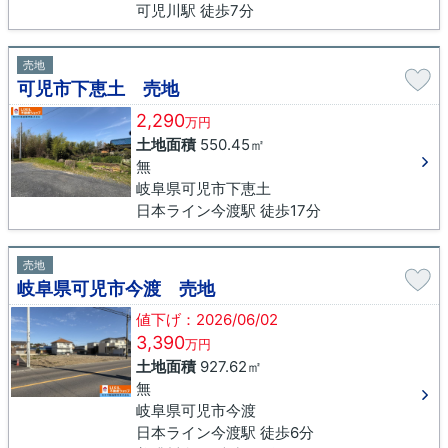
可児川駅 徒歩7分
売地
可児市下恵土 売地
2,290
万円
土地面積
550.45㎡
無
岐阜県可児市下恵土
日本ライン今渡駅 徒歩17分
売地
岐阜県可児市今渡 売地
値下げ：2026/06/02
3,390
万円
土地面積
927.62㎡
無
岐阜県可児市今渡
日本ライン今渡駅 徒歩6分