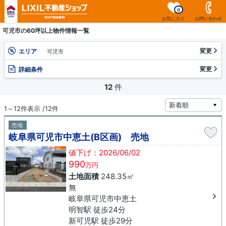
0
お気に入り
お問い合わせ
可児市の60坪以上物件情報一覧
変更
エリア
可児市
変更
詳細条件
12
件
1～12件表示 /12件
売地
岐阜県可児市中恵土(B区画) 売地
値下げ：2026/06/02
990
万円
土地面積
248.35㎡
無
岐阜県可児市中恵土
明智駅 徒歩24分
新可児駅 徒歩29分